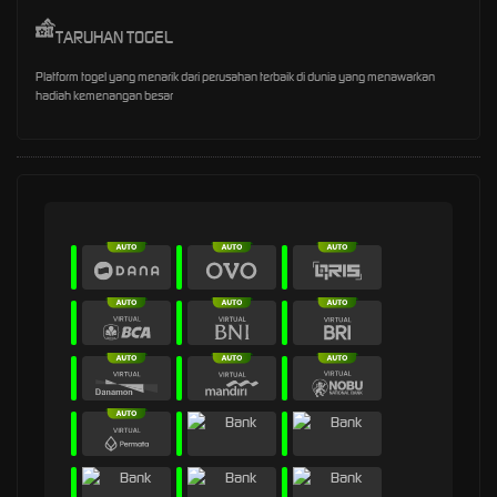
TARUHAN TOGEL
Platform togel yang menarik dari perusahan terbaik di dunia yang menawarkan
hadiah kemenangan besar