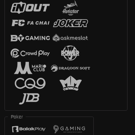
Poker