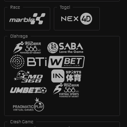
Race
Togel
Olahraga
Crash Game