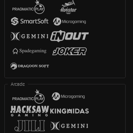
Arcade