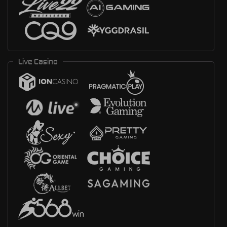
Live Casino