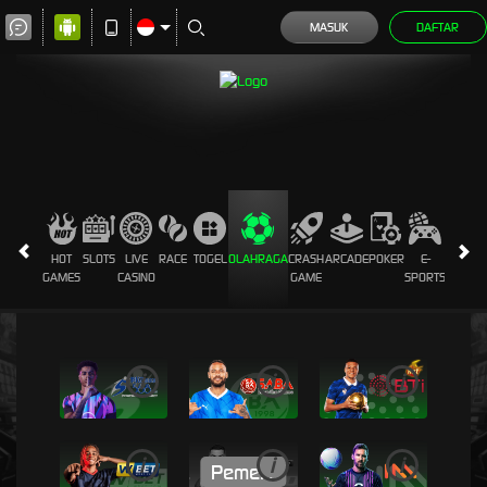
MASUK
DAFTAR
HOT
SLOTS
LIVE
RACE
TOGEL
OLAHRAGA
CRASH
ARCADE
POKER
E-
SABUN
GAMES
CASINO
GAME
SPORTS
AYAM
i
i
i
i
i
i