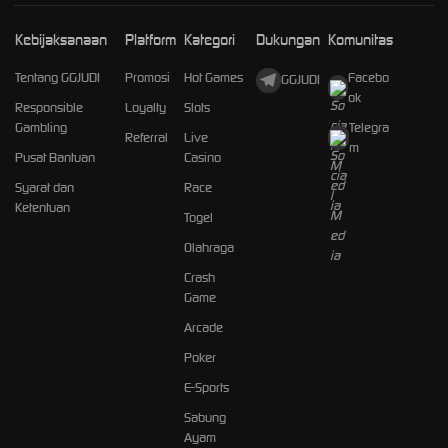
Kebijaksanaan
Platform
Kategori
Dukungan
Komunitas
Tentang GGJUDI
Promosi
Hot Games
Facebo
GGJUDI
ok
Responsible
Loyalty
Slots
Gambling
Telegra
Referral
Live
m
Pusat Bantuan
Casino
Syarat dan
Race
Ketentuan
Togel
Olahraga
Crash
Game
Arcade
Poker
E-Sports
Sabung
Ayam