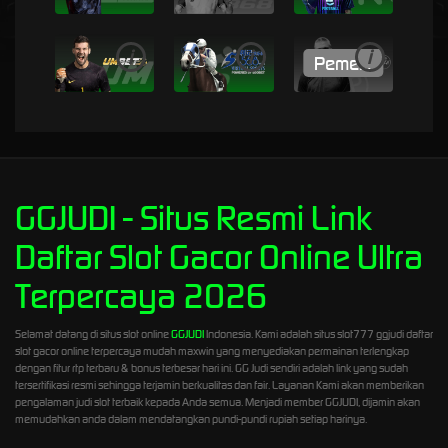
i
i
i
GGJUDI - Situs Resmi Link
Daftar Slot Gacor Online Ultra
Terpercaya 2026
Selamat datang di situs slot online
GGJUDI
Indonesia. Kami adalah situs slot777 ggjudi daftar
slot gacor online terpercaya mudah maxwin yang menyediakan permainan terlengkap
dengan fitur rtp terbaru & bonus terbesar hari ini. GG Judi sendiri adalah link yang sudah
tersertifikasi resmi sehingga terjamin berkualitas dan fair. Layanan Kami akan memberikan
pengalaman judi slot terbaik kepada Anda semua. Menjadi member GGJUDI, dijamin akan
memudahkan anda dalam mendatangkan pundi-pundi rupiah setiap harinya.