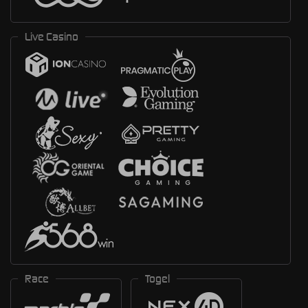
Live Casino
Race
Togel