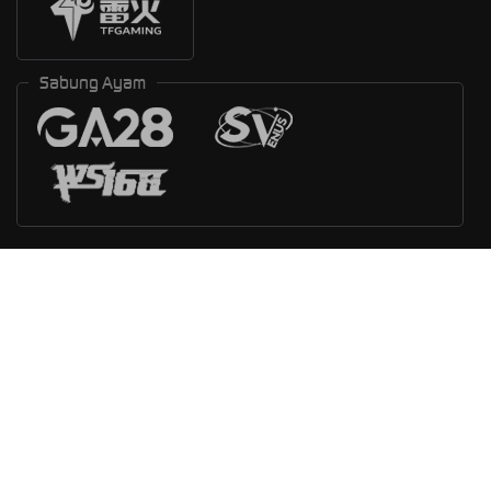
Sabung Ayam