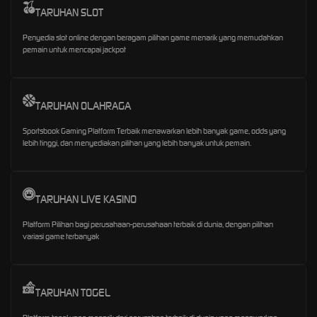
TARUHAN SLOT
Penyedia slot online dengan beragam pilihan game menarik yang memudahkan
pemain untuk mencapai jackpot
TARUHAN OLAHRAGA
Sportsbook Gaming Platform Terbaik menawarkan lebih banyak game, odds yang
lebih tinggi, dan menyediakan pilihan yang lebih banyak untuk pemain.
TARUHAN LIVE KASINO
Platform Pilihan bagi perusahaan-perusahaan terbaik di dunia, dengan pilihan
variasi game terbanyak
TARUHAN TOGEL