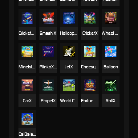
CricketerX
Smash X
HelicopterX
CricketX
Wheel Of Destiny
MineIsland
PlinkoXClassic
JetX
Cheesy Road
Balloon
CarX
PropelX
World Champion X
Fortune Catch
RollX
CaiBalaoCappadocia