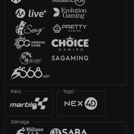
Race
Togel
Olahraga