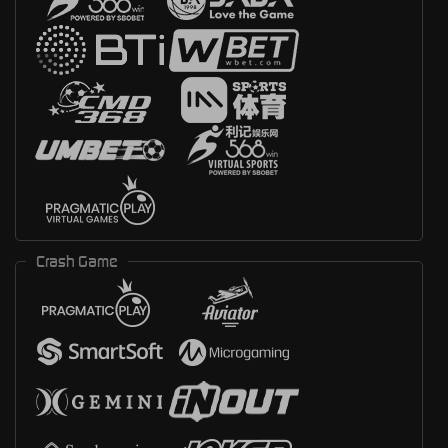
Crash Game