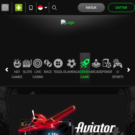
MASUK
DAFTAR
HOT
SLOTS
LIVE
RACE
TOGEL
OLAHRAGA
CRASH
ARCADE
POKER
E-
SABUN
GAMES
CASINO
GAME
SPORTS
AYAM