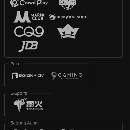
Poker
E-Sports
Sabung Ayam