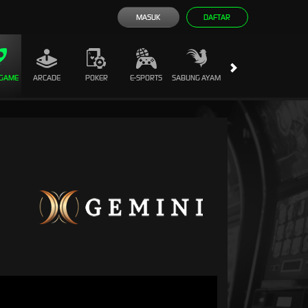
MASUK
DAFTAR
 GAME
ARCADE
POKER
E-SPORTS
SABUNG AYAM
PROMOSI