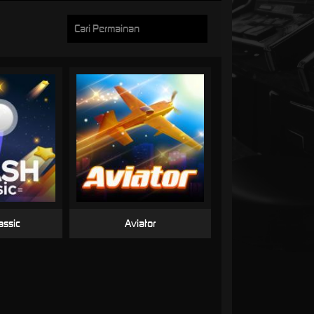
assic
Aviator