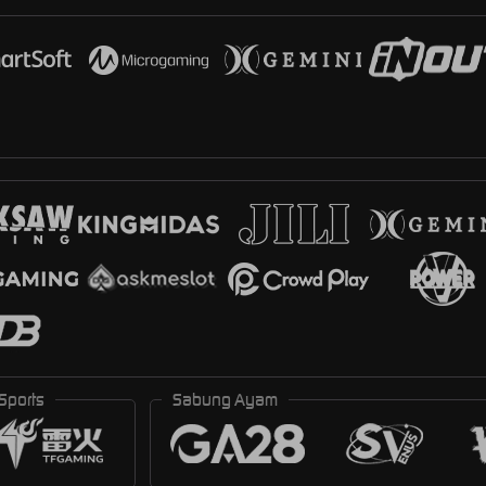
Sports
Sabung Ayam