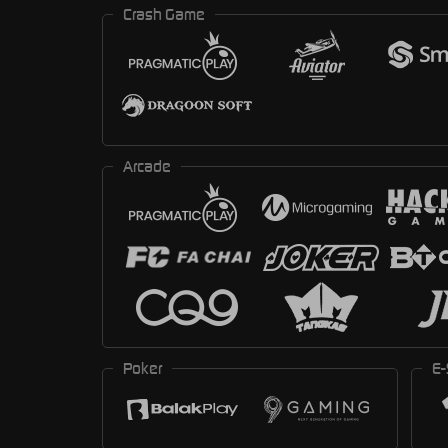
Crash Game
Arcade
Poker
E-