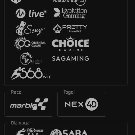
Race
Togel
Olahraga