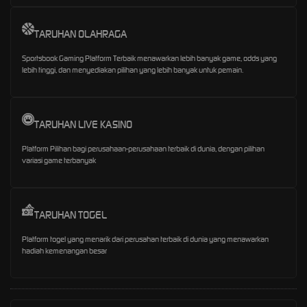
TARUHAN OLAHRAGA
Sportsbook Gaming Platform Terbaik menawarkan lebih banyak game, odds yang
lebih tinggi, dan menyediakan pilihan yang lebih banyak untuk pemain.
TARUHAN LIVE KASINO
Platform Pilihan bagi perusahaan-perusahaan terbaik di dunia, dengan pilihan
variasi game terbanyak
TARUHAN TOGEL
Platform togel yang menarik dari perusahan terbaik di dunia yang menawarkan
hadiah kemenangan besar