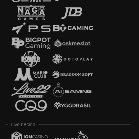
Live Casino