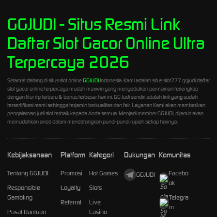
GGJUDI - Situs Resmi Link
Daftar Slot Gacor Online Ultra
Terpercaya 2026
Selamat datang di situs slot online
GGJUDI
Indonesia. Kami adalah situs slot777 ggjudi daftar
slot gacor online terpercaya mudah maxwin yang menyediakan permainan terlengkap
dengan fitur rtp terbaru & bonus terbesar hari ini. GG Judi sendiri adalah link yang sudah
tersertifikasi resmi sehingga terjamin berkualitas dan fair. Layanan Kami akan memberikan
pengalaman judi slot terbaik kepada Anda semua. Menjadi member GGJUDI, dijamin akan
memudahkan anda dalam mendatangkan pundi-pundi rupiah setiap harinya.
Kebijaksanaan
Platform
Kategori
Dukungan
Komunitas
Tentang GGJUDI
Promosi
Hot Games
Facebo
GGJUDI
ok
Responsible
Loyalty
Slots
Gambling
Telegra
Referral
Live
m
Pusat Bantuan
Casino