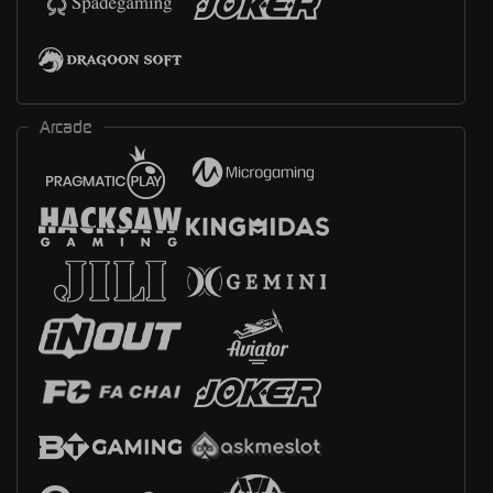
Arcade