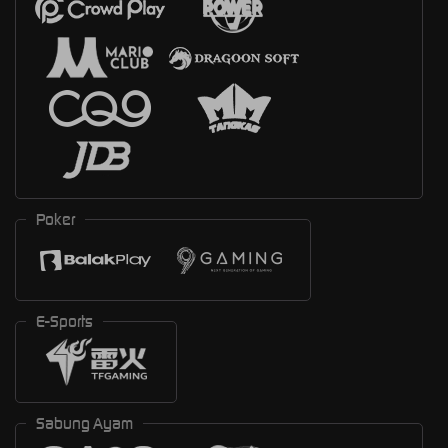
Poker
E-Sports
Sabung Ayam