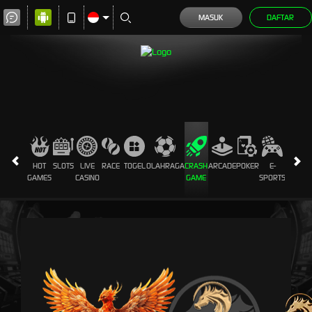
MASUK
DAFTAR
HOT
SLOTS
LIVE
RACE
TOGEL
OLAHRAGA
CRASH
ARCADE
POKER
E-
SABUN
GAMES
CASINO
GAME
SPORTS
AYAM