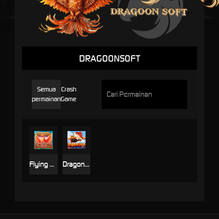
DRAGOONSOFT
Semua
Crash
permainan
Game
Flying Phoenix
Dragon or Crash