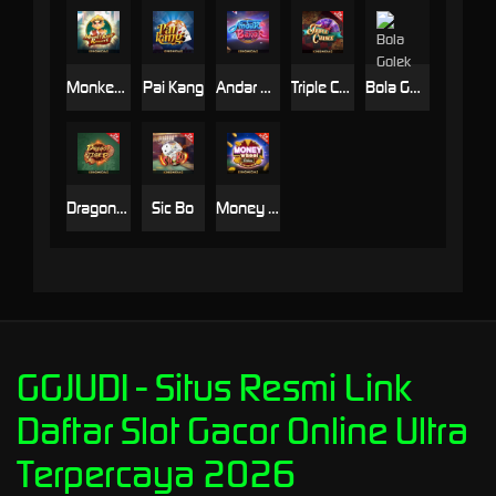
Monkey King Roulette
Pai Kang
Andar Bahar
Triple Chance
Bola Golek
Dragon Tiger 2
Sic Bo
Money Wheel Deluxe
GGJUDI - Situs Resmi Link
Daftar Slot Gacor Online Ultra
Terpercaya 2026