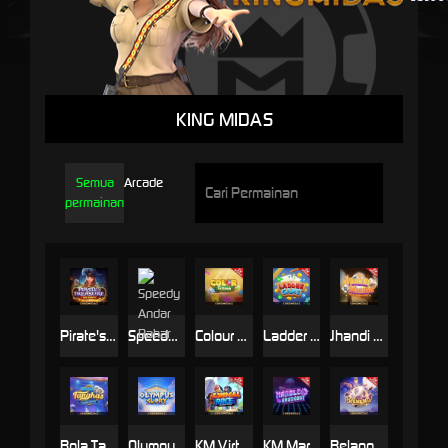
KING MIDAS
Semua
Arcade
permainan
Pirate's Tresure
Speedy Andar Bahar
Colour Game
Ladder Game
Jhandi Munda
Bola Tangkas
Olympus Glory
KM Virtual Animal Race
KM Marble Knockout
Belangkai 2