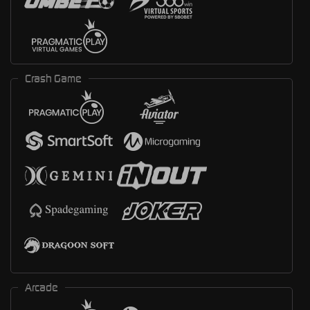
Crash Game
Arcade