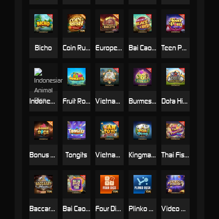
Bicho
Coin Rush Deluxe
European Roulette
Bai Cao Black & Red
Teen Patti Versus
Indonesian Animal Dice
Fruit Roulette
Vietnam Fish Prawn Crab
Burmese 6 Animals
Dota Hi-Lo
Bonus Dice
Tongits
Vietnam Rock Paper Scissors
Kingmaker Pok Deng
Thai Fish Prawn Crab GO!
Baccarat: Multi
Bai Cao Mystic Four
Four Dice
Plinko Rush
Video Poker