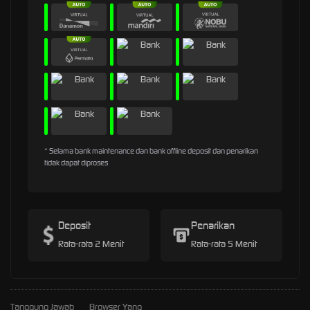
* Selama bank maintenance dan bank offline deposit dan penarikan
tidak dapat diproses
Deposit
Penarikan
Rata-rata 2 Menit
Rata-rata 5 Menit
Tanggung Jawab
Browser Yang