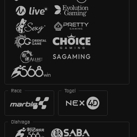
Race
Togel
Olahraga