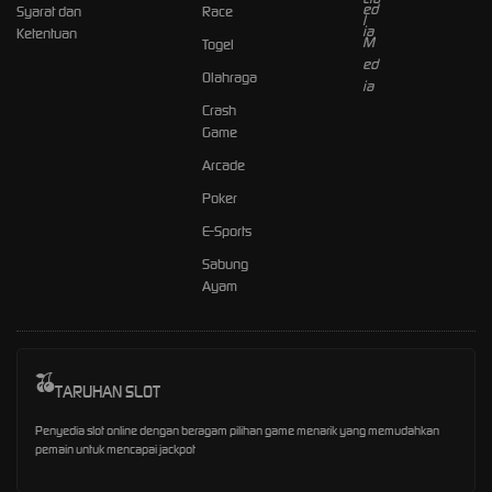
Syarat dan
Race
Ketentuan
Togel
Olahraga
Crash
Game
Arcade
Poker
E-Sports
Sabung
Ayam
TARUHAN SLOT
Penyedia slot online dengan beragam pilihan game menarik yang memudahkan
pemain untuk mencapai jackpot