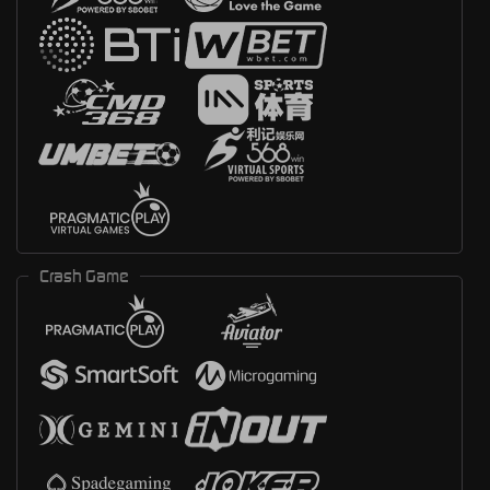
Crash Game