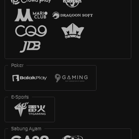
Poker
E-Sports
Sabung Ayam