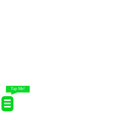
Tap Me!