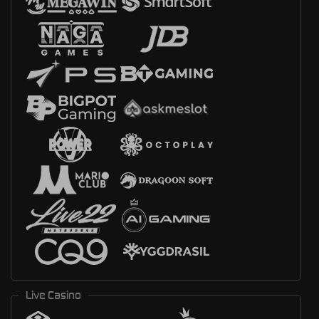
Live Casino