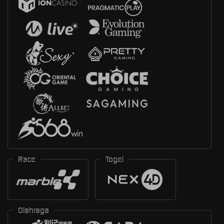
Race
Togel
Olahraga