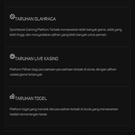
TARUHAN OLAHRAGA
Sportsbook Gaming Platform Terbaik menawarkan lebih banyak game, odds yang
lebih tinggi, dan menyediakan pilihan yang lebih banyak untuk pemain.
TARUHAN LIVE KASINO
Platform Pilihan bagi perusahaan-perusahaan terbaik di dunia, dengan pilihan
variasi game terbanyak
TARUHAN TOGEL
Platform togel yang menarik dari perusahan terbaik di dunia yang menawarkan
hadiah kemenangan besar