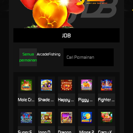
JDB
Semua
Arcade
Fishing
permainan
Mole Crash
Shade Dragons Fishing
Happy New Year
Piggy Bank TapTap
Fighter Fire
Super Super Fruit
Jogo Do Bicho
Dragon Master
Mines 2
Crazy King Kong