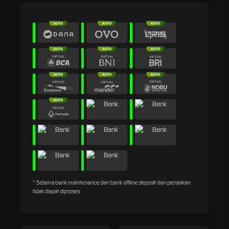
* Selama bank maintenance dan bank offline deposit dan penarikan
tidak dapat diproses