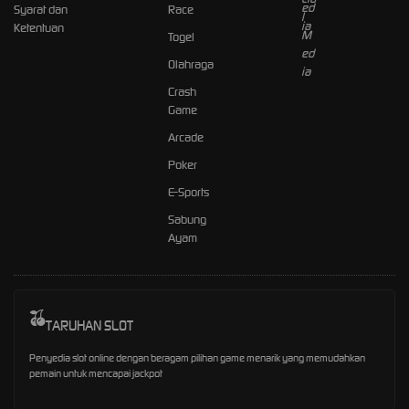
Syarat dan
Race
Ketentuan
Togel
Olahraga
Crash
Game
Arcade
Poker
E-Sports
Sabung
Ayam
TARUHAN SLOT
Penyedia slot online dengan beragam pilihan game menarik yang memudahkan
pemain untuk mencapai jackpot