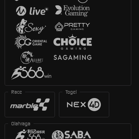
Race
Togel
Olahraga