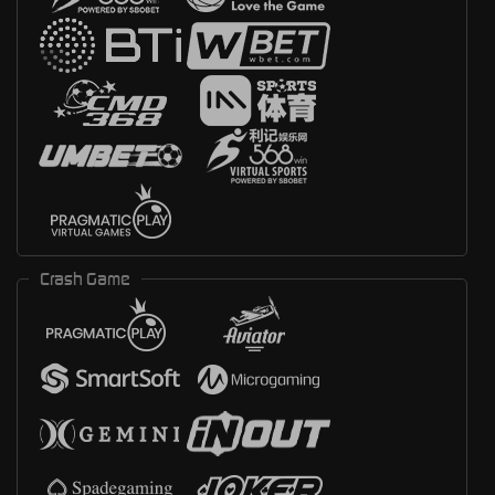
Crash Game