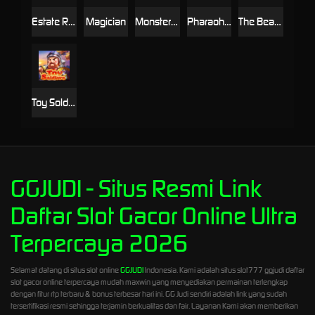
Estate Rich Man
Magician
Monster Pop
Pharaoh Treasures
The Beauties
Toy Soldiers
GGJUDI - Situs Resmi Link
Daftar Slot Gacor Online Ultra
Terpercaya 2026
Selamat datang di situs slot online
GGJUDI
Indonesia. Kami adalah situs slot777 ggjudi daftar
slot gacor online terpercaya mudah maxwin yang menyediakan permainan terlengkap
dengan fitur rtp terbaru & bonus terbesar hari ini. GG Judi sendiri adalah link yang sudah
tersertifikasi resmi sehingga terjamin berkualitas dan fair. Layanan Kami akan memberikan