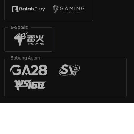
E-Sports
Sabung Ayam