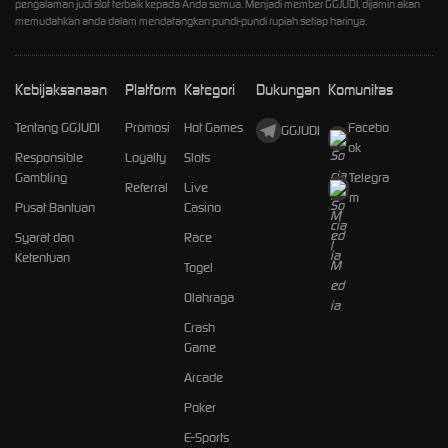
pengalaman judi slot terbaik kepada Anda semua. Menjadi member GGJUDI, dijamin akan
memudahkan anda dalam mendatangkan pundi-pundi rupiah setiap harinya.
Kebijaksanaan
Platform
Kategori
Dukungan
Komunitas
Tentang GGJUDI
Promosi
Hot Games
Facebo
GGJUDI
ok
Responsible
Loyalty
Slots
Gambling
Telegra
Referral
Live
m
Pusat Bantuan
Casino
Syarat dan
Race
Ketentuan
Togel
Olahraga
Crash
Game
Arcade
Poker
E-Sports