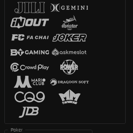
Poker