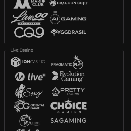
Live Casino