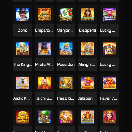
Zorro
Emperor Auspicious
Mahjong Infinity
Cleopatra
Lucky Wheel Deluxe
The King Of Olympus
Pirate Attack
Poseidon
Almighty Zeus
Lucky Wheel
Arctic King
Taichi Boy
Three Kings
Jalapeno Burst
Fever 777