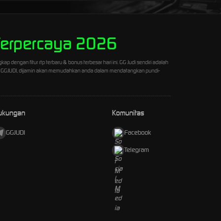
a Terpercaya 2026
dengan fitur rtp terbaru & bonus terbesar hari ini. GG Judi sendiri adalah
mber GGJUDI, dijamin akan memudahkan anda dalam mendatangkan pundi-
ukungan
Komunitas
GGJUDI
Facebook
Telegram