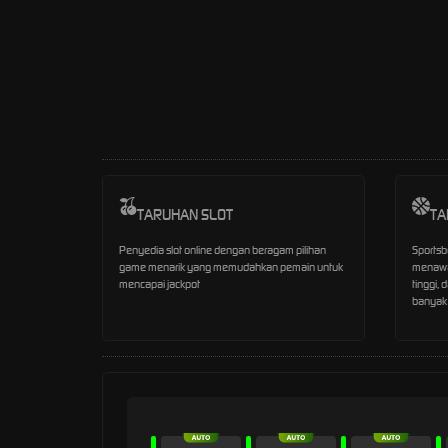
TARUHAN SLOT
TA
Penyedia slot online dengan beragam pilihan
Sportsb
game menarik yang memudahkan pemain untuk
menawar
mencapai jackpot
tinggi,
banyak 